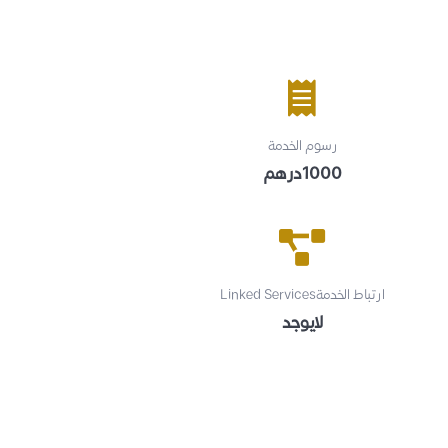
رسوم الخدمة
1000درهم
ارتباط الخدمةLinked Services
لايوجد