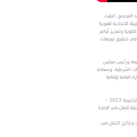
د المجتمع، التقت
ئة الاتحادية للهوية
لتقوية وتعزيز أواصر
ة في تحقيق توجهات
لخيمة ورئيس مجلس
يات الشرطية، وسعادة
 العامة للإقامة
حيث استعرضت الهيئة عدداً من المحاور المهمة لتعزيز العمل المشترك، تضمنت عرض خطتها الاستراتيجية 2023 –
ال العام 2023 والذي شمل احصائيات ونتائج التنقل في