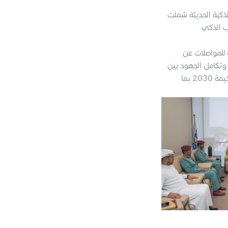
لذكية الحديثة شملت
للمواصلات عن
 وتكامل الجهود بين
الهيئة وشركاؤها يشكل أهمية كبيرة في ظل تلاقي الرؤى والأهداف لتجسيد رؤية حكومة رأس الخيمة 2030 بما