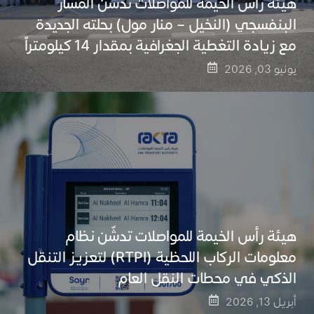
هيئة رأس الخيمة للمواصلات تدشّن المسار
البنفسجي (النخيل – منار مول) بحلته الجديدة
مع زيادة التغطية الجغرافية بمقدار 14 كيلومتراً
يونيو 03, 2026
هيئة رأس الخيمة للمواصلات تدشّن نظام
معلومات الركاب اللحظية (RTPI) لتعزيز التنقل
الذكي في محطات النقل العام
أبريل 13, 2026