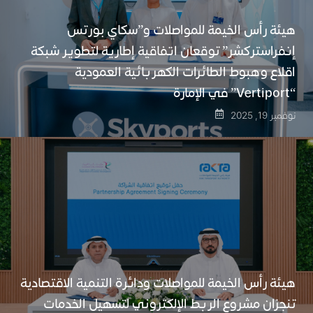
هيئة رأس الخيمة للمواصلات و”سكاي بورتس
إنفراستركشر” توقعان اتفاقية إطارية لتطوير شبكة
اقلاع وهبوط الطائرات الكهربائية العمودية
“Vertiport” في الإمارة
نوفمبر 19, 2025
هيئة رأس الخيمة للمواصلات ودائرة التنمية الاقتصادية
تنجزان مشروع الربط الإلكتروني لتسهيل الخدمات