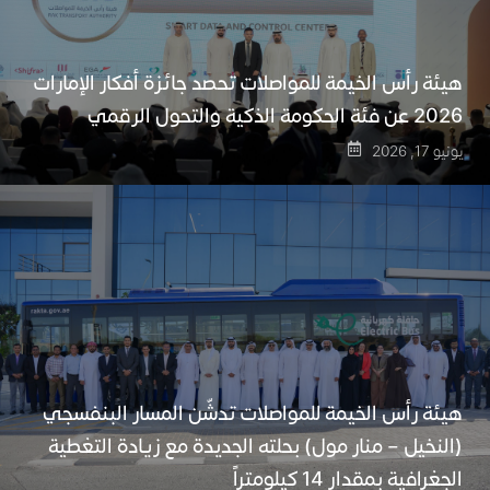
هيئة رأس الخيمة للمواصلات تحصد جائزة أفكار الإمارات
2026 عن فئة الحكومة الذكية والتحول الرقمي
يونيو 17, 2026
هيئة رأس الخيمة للمواصلات تدشّن المسار البنفسجي
(النخيل – منار مول) بحلته الجديدة مع زيادة التغطية
الجغرافية بمقدار 14 كيلومتراً