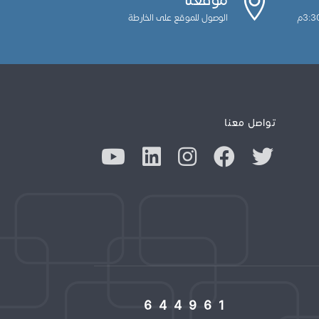
الوصول للموقع على الخارطة
تواصل معنا
644961