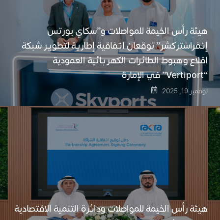
هيئة رأس الخيمة للمواصلات و”سكاي بورتس
إنفراستركشر” توقعان اتفاقية إطارية لتطوير شبكة
اقلاع وهبوط الطائرات الكهربائية العمودية
“Vertiport” في الإمارة
نوفمبر 19, 2025
هيئة رأس الخيمة للمواصلات ودائرة التنمية الاقتصادية