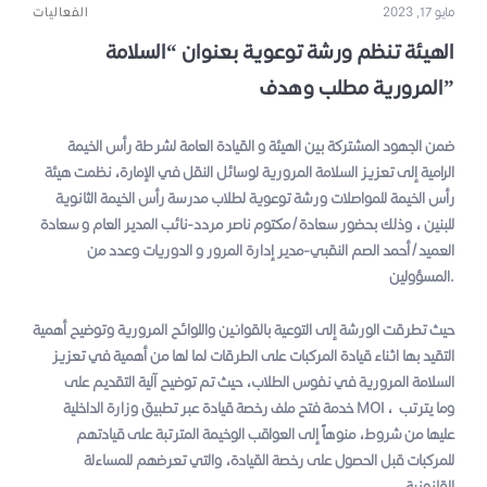
مايو 17, 2023
الفعاليات
الهيئة تنظم ورشة توعوية بعنوان “السلامة
المرورية مطلب وهدف”
ضمن الجهود المشتركة بين الهيئة و القيادة العامة لشرطة رأس الخيمة
الرامية إلى تعزيز السلامة المرورية لوسائل النقل في الإمارة، نظمت هيئة
رأس الخيمة للمواصلات ورشة توعوية لطلاب مدرسة رأس الخيمة الثانوية
للبنين ، وذلك بحضور سعادة/مكتوم ناصر مردد-نائب المدير العام و سعادة
العميد/أحمد الصم النقبي-مدير إدارة المرور و الدوريات وعدد من
المسؤولين.
حيث تطرقت الورشة إلى التوعية بالقوانين واللوائح المرورية وتوضيح أهمية
التقيد بها اثناء قيادة المركبات على الطرقات لما لها من أهمية في تعزيز
السلامة المرورية في نفوس الطلاب، حيث تم توضيح آلية التقديم على
، وما يترتب
MOI
خدمة فتح ملف رخصة قيادة عبر تطبيق وزارة الداخلية
عليها من شروط، منوهاً إلى العواقب الوخيمة المترتبة على قيادتهم
للمركبات قبل الحصول على رخصة القيادة، والتي تعرضهم للمساءلة
القانونية