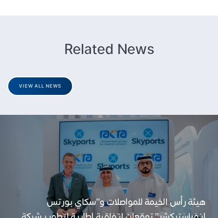
Related News
VIEW ALL NEWS
هيئة رأس الخيمة للمواصلات و”سكاي بورتس
إنفراستركشر” توقعان اتفاقية إطارية لتطوير شبكة