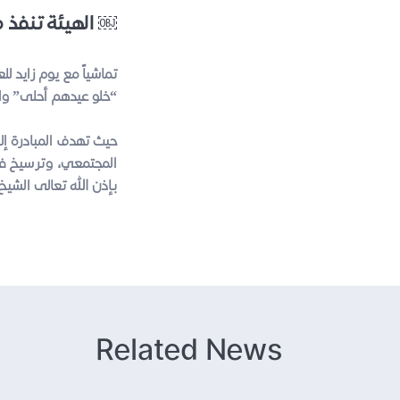
الهيئة تنفذ مبادرة كسوة العيد للأسر المتعففة ￼
“خلو عيدهم أحلى” والم
حيث تهدف المبادرة إلى
المجتمعي، وترسيخ فعل
بإذن الله تعالى الشيخ
Related News