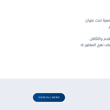
يئة مبادرة مجتمعية تحت عنوان
ر
احم والتكافل
على نهج المغفور له
VIEW ALL NEWS