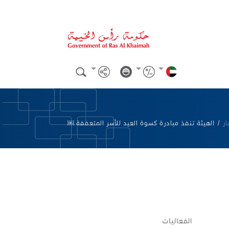
ار
/
الهيئة تنفذ مبادرة كسوة العيد للأسر المتعففة ￼
الفعاليات