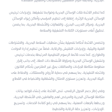
البحرية، ومتابعة التزام المشغلين بالاشتراطات والمعايير المعتمدة.
كما تنظم اللائحة فئات الوسائل البحرية وضوابط تشغيلها، وإجراءات ترخيص
الوسائل البحرية الزائرة، إضافة إلى تنظيم المراسي وأماكن إيواء الوسائل
البحرية، ومراكز التدريب البحري، والفعاليات والأنشطة البحرية، بما يضمن
تحقيق أعلى مستويات الكفاءة التشغيلية والسلامة.
وتتضمن اللائحة أحكاما تفصيلية بشأن متطلبات السلامة البحرية، والاشتراطات
الفنية والبيئية، وإجراءات التفتيش والرقابة، فضلاً عن تنظيم إدارة الحوادث
والطوارئ. كما تحدد قائمة الرسوم التنظيمية المرتبطة بخدمات ترخيص
وتشغيل الوسائل البحرية ومزاولة الأنشطة ذات الصلة، إلى جانب إقرار
منظومة متكاملة للجزاءات والمخالفات بحق غير الملتزمين بأحكام القانون
ولائحته التنفيذية، بما يسهم في حماية الأرواح والممتلكات، والحفاظ على
البيئة البحرية، وتعزيز مستوى الامتثال والشفافية والانضباط في القطاع.
وفي إطار دعم التحول الرقمي، تنص اللائحة على إنشاء قواعد بيانات
متكاملة للوسائل البحرية والمرخص لهم والعاملين في الأنشطة البحرية،
وربطها بالجهات المعنية، بما يسهم في رفع كفاءة الخدمات، وتسريع
الإجراءات، وتعزيز دقة الرقابة والتخطيط.