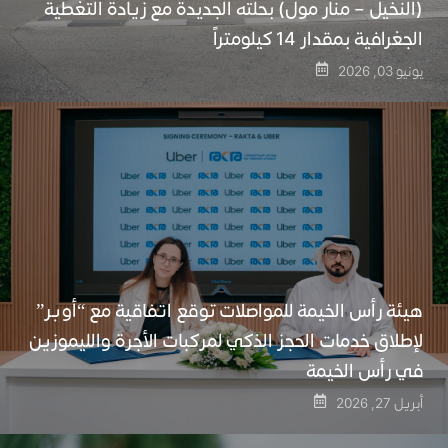
(النخيل – منار مول) بحلته الجديدة مع زيادة التغطية
الجغرافية بمقدار 14 كيلومتراً
يونيو 03, 2026
هيئة رأس الخيمة للمواصلات توقع اتفاقية مع “أوبر”
لإطلاق خدمات الحجز الذكي لمركبات الأجرة والليموزين
في رأس الخيمة
أبريل 27, 2026