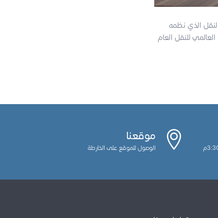
لنقل الذي نظمه
ام UITP يوم أمس. حيث تمت مناقشة التقدم في قطاع المواصلات وبيان التوازن والمساواه
موقعنا
الوصول للموقع على الخارطة