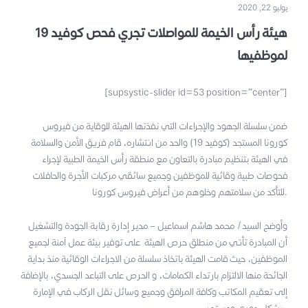
يوليو 22, 2020
هيئة رأس الخيمة للمواصلات تجري فحص كوفيد 19
لموظفيها
[supsystic-slider id=53 position=”center”]
ضمن سلسلة الجهود والإجراءات التي نفذتها الهيئة للوقاية من فيروس
كورونا المستجد (كوفيد 19) والحد من انتشاره، قام فريق الأمن والسلامة
في الهيئة بتنظيم مبادرة بالتعاون مع منطقة رأس الخيمة الطبية لإجراء
فحوصات طبية وقائية للموظفين وجميع سائقي مركبات الأجرة والحافلات
للتأكد من سلامتهم وخلوهم من أعراض فيروس كورونا.
وأوضح السيد/ محمد هاشم اسماعيل – مدير إدارة رقابة الجودة والتشغيل
أن المبادرة تأتي من منطلق حرص الهيئة على توفير بيئة عمل اَمنة لجميع
الموظفين، حيث قامت الهيئة باتخاذ سلسلة من الاجراءات الوقائية منذ بداية
الجائحة منها الالتزام بارتداء الكمامات، و الحرص على التباعد الجسدي، بالإضافة
إلى تعقيم المكاتب وكافة المرافق وجميع وسائل نقل الركاب في الإمارة