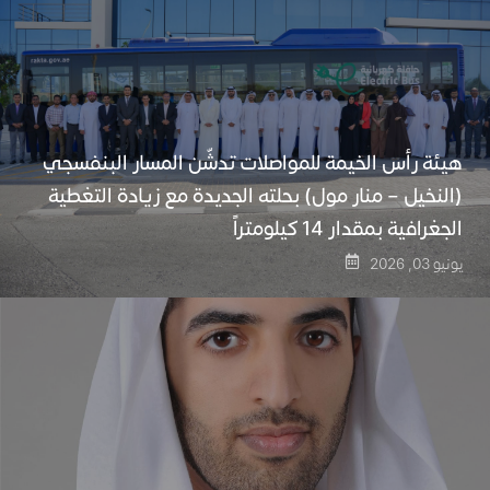
هيئة رأس الخيمة للمواصلات تدشّن المسار البنفسجي
(النخيل – منار مول) بحلته الجديدة مع زيادة التغطية
الجغرافية بمقدار 14 كيلومتراً
يونيو 03, 2026