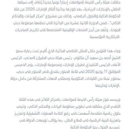
حققت هيئة رأس الخيمة للمواصلات إنجازاً نوعياً جديداً يُضاف إلى سجلها
الحافل بالإنجازات الريادية، بعد فوزها بجائزة أفكار الإمارات 2026 عن فئة
الحكومة الذكية والتحول الرقمي، وذلك عن مشروع “مركز البيانات والتحكم
الذكي”، ضمن الدورة الثانية عشرة من الجائزة التي تنظمها مجموعة دبي
للجودة، وتُعد من أبرز المنصات الإقليمية المتخصصة في تكريم المبادرات
الابتكارية المؤسسية.
وجاء هذا التتويج خلال الحفل الختامي للجائزة الذي أقيم تحت رعاية سمو
الشيخ أحمد بن سعيد آل مكتوم، رئيس هيئة دبي للطيران المدني، الرئيس
الأعلى الرئيس التنفيذي لطيران الإمارات ومجموعة الإمارات، يوم الخميس
الموافق 11 يونيو 2026 في قاعة الحبتور بفندق قصر الحبتور في دبي،
بحضور نخبة من القيادات الحكومية وممثلي الجهات المشاركة من داخل دولة
الإمارات وخارجها.
ويجسد فوز هيئة رأس الخيمة للمواصلات بالمركز الفائز في هذه الفئة
التقدم الذي حققته في تطوير منظومة البيانات والتحكم الذكي، وتبني
حلول رقمية متقدمة أسهمت في رفع كفاءة العمليات التشغيلية وتعزيز
جاهزية البنية الرقمية في قطاع النقل، بما يواكب توجهات الدولة في
تسريع التحول نحو الحكومة الذكية.