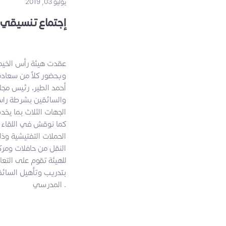
يوليو 03, 2019
إجتماع تنسيقي ب
عقدت هيئة رأس الخيمة 
وبحضور كلاً من سعاد
أحمد الطير، رئيس مجلس
والسائقين بشرطة راس ا
الجهات الثلاث بما يخ
كما نوقش في اللقاء إ
الحملات التفتيشية وذل
النقل من حافلات ومرك
للهيئة تقوم على التعاو
بتدريب وتأهيل السائق
المدرسي .