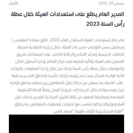
ديسمبر 30, 2022
الأخبار
المدير العام يطلع على استعدادات الهيئة خلال عطلة
رأس السنة 2023
في إطار استعدادات الهيئة لاستقبال العام 2023، اطلع سعادة المهندس/
إسماعيل حسن البلوشي-مدير عام الهيئة، خلال زيارته التفقدية لمحطة
الحافلات الرئيسية ومركز التحكم والرقابة الذكي، على استعدادات فريق
التشغيل في الهيئة والآلية المتبعة في مركز التحكم لإدارة أسطول النقل
والمواصلات خلال عطلة رأس السنة وذلك من خلال إدارة المعلومات والبيانات
الآنية الواردة للمركز بحيث يتم توجيه مركبات الأجرة للمناطق التي يزيد فيها
طلب الخدمة بما يسهل من حركة تنقل المتعاملين بين مختلف مناطق الإمارة.
حيث وجه سعادته خلال الزيارة إلى ضرورة العمل وفقاً للخطة التشغيلية
المعتمدة ومضاعفة الجهود من كافة الفرق الميدانية لتقديم خدمات نقل
آمنة وموثوقة وذكية تتناسب مع احتياجات ومتطلبات المتعاملين بما يحقق
الغاية الاستراتيجية الأولى للهيئة “إسعاد الناس”