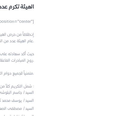
الهيئة تكرم عدد
 position=”center”]
إنطلاقاً من حرص اله
عام الهيئة عدد من الموظفين على أدائهم المتميز خلال شهر سبتمبر لهذا العام.
حيث أكد سعادته على 
روح المبادرات الفاعلة بغية النهوض بالعمل و المساهمة في تطويره و الارتقاء به إلى أفضل معايير الجودة والتميز.
متمنياً للجميع دوام التوفيق و النجاح لخدمة وطننا الغالي.
شمل التكريم كلاً من :
السيد/ جاسم البلوش
السيد/ يوسف محمد كر
السيد/ مصطفى الصعي