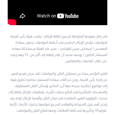
في إطار جهودها المتواصلة لترسيخ ثقافة الإبتكار، نظمت هيئة رأس الخيمة
للمواصلات مؤتمر الإبتكار الرقمي في أنظمة المواصلات بحضور سعادة
المهندس/ إسماعيل حسن البلوشي – مدير عام الهيئة وبمشاركة سعادة
المستشار الدكتور/ يوسف محمد اَل علي إضافة إلى أكثر من 12 جهة وعدد
من طلاب الجامعات والمتعاملين.
افتتح المؤتمر بنبذة عن مستقبل النقل والمواصلات تلاه عرض فيديو قصير
عن إمارة رأس الخيمة، ومن ثم ألقى سعادة المستشار محاضرة تطرق فيها
إلى مواضيع ابتكارية عديدة منها أبرز النماذج لوسائل النقل المستقبلية،
والممارسات الابتكارية في قطاع مركبات الأجرة، ومقومات الإبتكار إضافة إلى
تحديات تكنولوجيا التغيير المفاجئ في مجال النقل وأهمية الإبتكار كونه يعد
إحدى أهم سُبل الاستجابة والتعافي السريع لمواجهة تداعيات الأزمات كأزمة
كوفيد19 وتأثيرها في كافة القطاعات ومنها قطاع النقل والمواصلات.