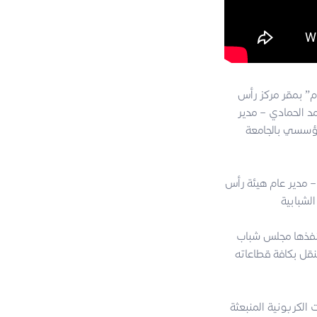
م” بمقر مركز رأس
د الحمادي – مدير
لمؤسسي بالجامعة
 مدير عام هيئة رأس
حيث تندرج هذه الحلقة ضمن سلسلة من المبادرات والبرامج والفعاليات الثقافية والعلمية التي سينفذها مجلس شباب
نقل بكافة قطاعاته
 الكربونية المنبعثة