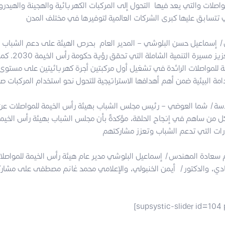
صلات والتي يعد فيها التحول إلى المركبات الكهربائية والهجينة والهيدروج
إسماعيل حسن البلوشي – المدير العام بحرص الهيئة على دعم الشباب وتأ
بأهمية دورهم في تعز
 للمواصلات الرائدة في تشغيل أول مركبتين أجرة كهربائيتين على مستوى دو
سة/ شما العوضي – رئيس مجلس الشباب بهيئة رأس الخيمة للمواصلات عن
ل من ساهم في إنجاح الحلقة، مؤكدةً بأن مجلس الشباب بهيئة رأس الخيم
 سعادة المهندس/ إسماعيل البلوشي مدير عام هيئة رأس الخيمة للمواصلات
دي، والدكتور/ أيمن الخنبولي، والإعلامي محمد غانم مصطفى على مشار
[supsystic-slider id=104 