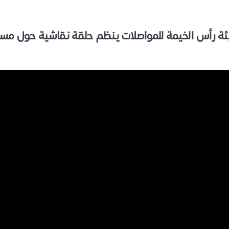
 رأس الخيمة للمواصلات ينظم حلقة نقاشية حول مست