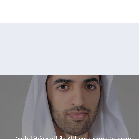
محمد بن سعود يصدر اللائحة التنفيذية لقانون