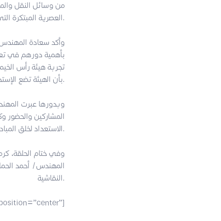
من وسائل النقل والموا
العصرية المبتكرة التي تتسابق عليها كبرى الشركات العالمية لتوفيرها في مختلف المدن.
وأكد سعادة المهندس/ 
تجربة هيئة رأس الخيمة
بأن الهيئة تضع الإستدامة البيئية ضمن أهم أهدافها الاستراتيجية للتحول نحو استخدام المركبات صديقة البيئة.
وبدورها عبرت المهند
المشاركين والحضور وك
الاستعداد لخلق المبادرات التي تدعم الشباب وتعزز مشاركتهم.
وفي ختام الحلقة، كرم
المهندس/ أحمد الحما
النقاشية.
position=”center”]