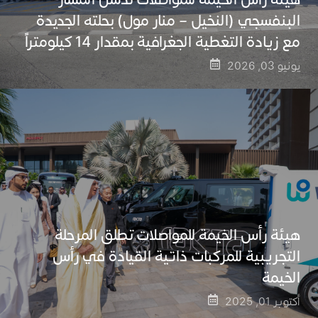
البنفسجي (النخيل – منار مول) بحلته الجديدة
مع زيادة التغطية الجغرافية بمقدار 14 كيلومتراً
يونيو 03, 2026
هيئة رأس الخيمة للمواصلات تطلق المرحلة
التجريبية للمركبات ذاتية القيادة في رأس
الخيمة
أكتوبر 01, 2025