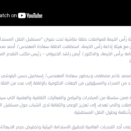
رأس الخيمة للمواصلات حلقة نقاشية تحت عنوان “مستقبل النقل المستدا
ون مع هيئة إذاعة رأس الخيمة، استضافت الحلقة سعادة المهندس/ أحمد محم
عامة برأس الخيمة، والدكتور/ أيمن راشد الخنبولي – رئيس مكتب التقدم ا
ي/ محمد غانم مصطفى وبحضور سعادة المهندس/ إسماعيل حسن البلوشي –
اصلات والتي تهدف إلى تعزيز الوعي والثقافة لدى الشباب حول مستقبل ال
على أحد التحديات العالمية لتحقيق الاستدامة البيئية وتخفيض حجم الانبعاثات