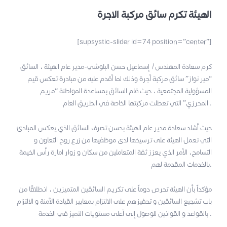
الهيئة تكرم سائق مركبة الاجرة
[supsystic-slider id=74 position=”center”]
كرم سعادة المهندس/ إسماعيل حسن البلوشي-مدير عام الهيئة ، السائق
“مير نواز” سائق مركبة أجرة وذلك لما أقدم عليه من مبادرة تعكس قيم
المسؤولية المجتمعية ، حيث قام السائق بمساعدة المواطنة “مريم
المحرزي” التي تعطلت مركبتها الخاصة في الطريق العام .
حيث أشاد سعادة مدير عام الهيئة بحسن تصرف السائق الذي يعكس المبادئ
التي تعمل الهيئة على ترسيخها لدى موظفيها من زرع روح التعاون و
التسامح، الأمر الذي يعزز ثقة المتعاملين من سكان و زوار امارة رأس الخيمة
بالخدمات المقدمة لهم.
مؤكداً بأن الهيئة تحرص دوماً على تكريم السائقين المتميزين ، انطلاقًا من
باب تشجيع السائقين و تحفيزهم على الالتزام بمعايير القيادة الآمنة و الالتزام
بالقواعد و القوانين للوصول إلى أعلى مستويات التميز في الخدمة .