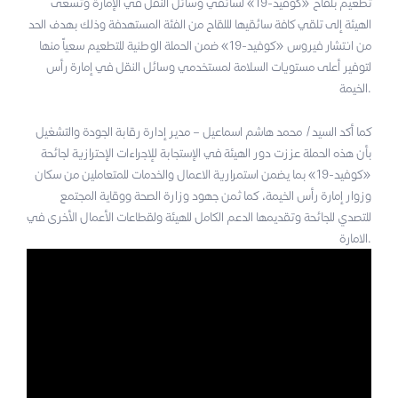
تطعيم بلقاح «كوفيد-19» لسائقي وسائل النقل في الإمارة وتسعى
الهيئة إلى تلقي كافة سائقيها لللقاح من الفئة المستهدفة وذلك بهدف الحد
من انتشار فيروس «كوفيد-19» ضمن الحملة الوطنية للتطعيم سعياً منها
لتوفير أعلى مستويات السلامة لمستخدمي وسائل النقل في إمارة رأس
الخيمة.
كما أكد السيد/ محمد هاشم اسماعيل – مدير إدارة رقابة الجودة والتشغيل
بأن هذه الحملة عززت دور الهيئة في الإستجابة للإجراءات الإحترازية لجائحة
«كوفيد-19» بما يضمن استمرارية الاعمال والخدمات للمتعاملين من سكان
وزوار إمارة رأس الخيمة، كما ثمن جهود وزارة الصحة ووقاية المجتمع
للتصدي للجائحة وتقديمها الدعم الكامل للهيئة ولقطاعات الأعمال الأخرى في
الامارة.